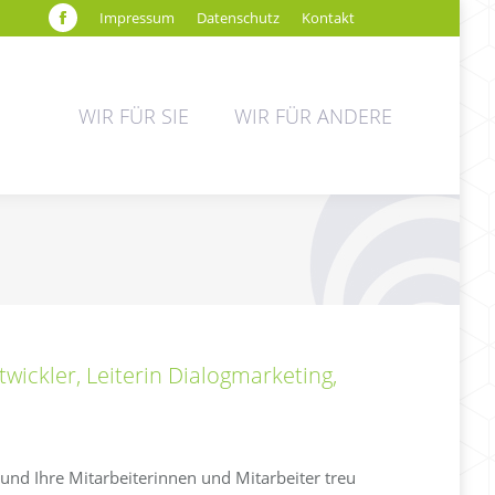
Impressum
Datenschutz
Kontakt
Facebook
page
opens
WIR FÜR SIE
WIR FÜR ANDERE
in
new
window
wickler, Leiterin Dialogmarketing,
und Ihre Mitarbeiterinnen und Mitarbeiter treu